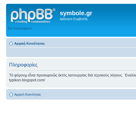
symbole.gr
Διάλογοι Συμβολῆς
Στο περιεχόμενο
Αρχική Κοινότητας
Πληροφορίες
Τὸ φόρουμ εἶναι προσωρινῶς ἐκτὸς λειτουργίας διὰ τεχνικοὺς λόγους. ᾿Εναλλακτ
typikon.blogspot.com/
Αρχική Κοινότητας