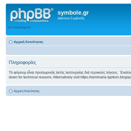
symbole.gr
Διάλογοι Συμβολῆς
Στο περιεχόμενο
Αρχική Κοινότητας
Πληροφορίες
Τὸ φόρουμ εἶναι προσωρινῶς ἐκτὸς λειτουργίας διὰ τεχνικοὺς λόγους. ᾿Εναλλα
down for technical reasons. Alternatively visit https://seminaria-typikon.blogs
Αρχική Κοινότητας