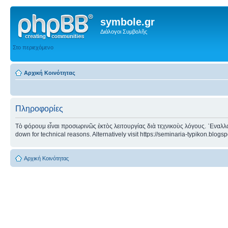
symbole.gr
Διάλογοι Συμβολῆς
Στο περιεχόμενο
Αρχική Κοινότητας
Πληροφορίες
Τὸ φόρουμ εἶναι προσωρινῶς ἐκτὸς λειτουργίας διὰ τεχνικοὺς λόγους. ᾿Εναλλα
down for technical reasons. Alternatively visit https://seminaria-typikon.blogs
Αρχική Κοινότητας