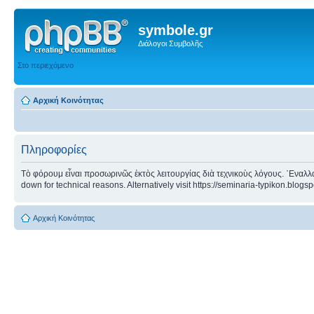
symbole.gr
Διάλογοι Συμβολῆς
Στο περιεχόμενο
Αρχική Κοινότητας
Πληροφορίες
Τὸ φόρουμ εἶναι προσωρινῶς ἐκτὸς λειτουργίας διὰ τεχνικοὺς λόγους. ᾿Εναλλα
down for technical reasons. Alternatively visit https://seminaria-typikon.blogs
Αρχική Κοινότητας