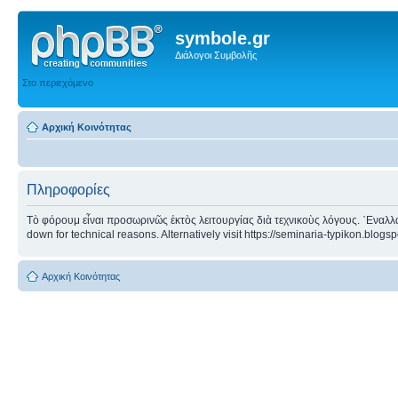
symbole.gr
Διάλογοι Συμβολῆς
Στο περιεχόμενο
Αρχική Κοινότητας
Πληροφορίες
Τὸ φόρουμ εἶναι προσωρινῶς ἐκτὸς λειτουργίας διὰ τεχνικοὺς λόγους. ᾿Εναλλα
down for technical reasons. Alternatively visit https://seminaria-typikon.blogs
Αρχική Κοινότητας