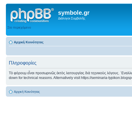
symbole.gr
Διάλογοι Συμβολῆς
Στο περιεχόμενο
Αρχική Κοινότητας
Πληροφορίες
Τὸ φόρουμ εἶναι προσωρινῶς ἐκτὸς λειτουργίας διὰ τεχνικοὺς λόγους. ᾿Εναλλα
down for technical reasons. Alternatively visit https://seminaria-typikon.blogs
Αρχική Κοινότητας