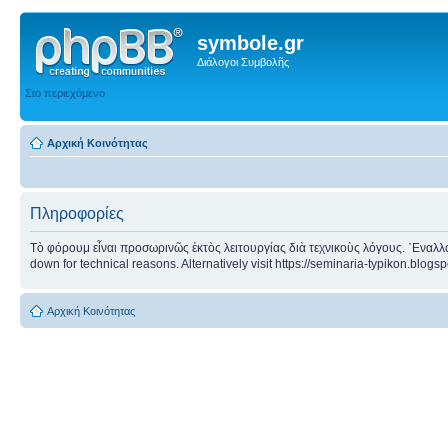
symbole.gr
Διάλογοι Συμβολῆς
Στο περιεχόμενο
Αρχική Κοινότητας
Πληροφορίες
Τὸ φόρουμ εἶναι προσωρινῶς ἐκτὸς λειτουργίας διὰ τεχνικοὺς λόγους. ᾿Εναλλα
down for technical reasons. Alternatively visit https://seminaria-typikon.blogs
Αρχική Κοινότητας