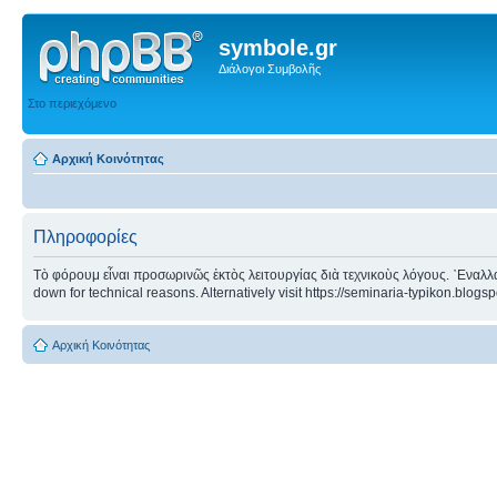
symbole.gr
Διάλογοι Συμβολῆς
Στο περιεχόμενο
Αρχική Κοινότητας
Πληροφορίες
Τὸ φόρουμ εἶναι προσωρινῶς ἐκτὸς λειτουργίας διὰ τεχνικοὺς λόγους. ᾿Εναλλα
down for technical reasons. Alternatively visit https://seminaria-typikon.blogs
Αρχική Κοινότητας