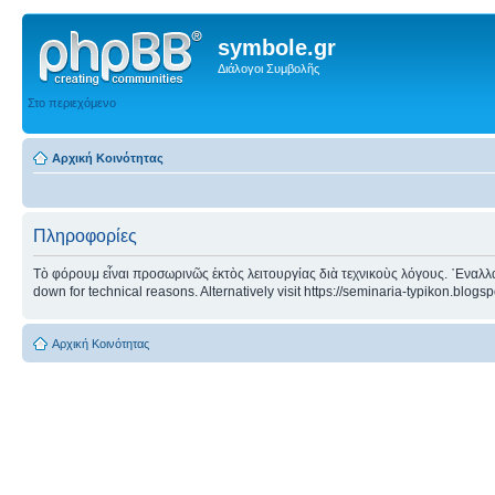
symbole.gr
Διάλογοι Συμβολῆς
Στο περιεχόμενο
Αρχική Κοινότητας
Πληροφορίες
Τὸ φόρουμ εἶναι προσωρινῶς ἐκτὸς λειτουργίας διὰ τεχνικοὺς λόγους. ᾿Εναλλα
down for technical reasons. Alternatively visit https://seminaria-typikon.blogs
Αρχική Κοινότητας