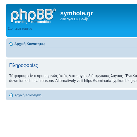
symbole.gr
Διάλογοι Συμβολῆς
Στο περιεχόμενο
Αρχική Κοινότητας
Πληροφορίες
Τὸ φόρουμ εἶναι προσωρινῶς ἐκτὸς λειτουργίας διὰ τεχνικοὺς λόγους. ᾿Εναλλα
down for technical reasons. Alternatively visit https://seminaria-typikon.blogs
Αρχική Κοινότητας