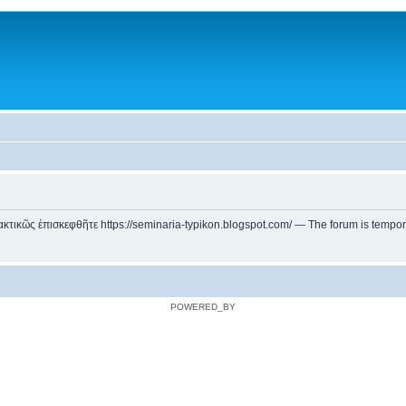
ικῶς ἐπισκεφθῆτε https://seminaria-typikon.blogspot.com/ — The forum is temporarily
POWERED_BY