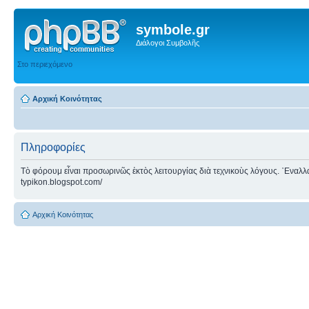
symbole.gr
Διάλογοι Συμβολῆς
Στο περιεχόμενο
Αρχική Κοινότητας
Πληροφορίες
Τὸ φόρουμ εἶναι προσωρινῶς ἐκτὸς λειτουργίας διὰ τεχνικοὺς λόγους. ᾿Εναλλακτ
typikon.blogspot.com/
Αρχική Κοινότητας