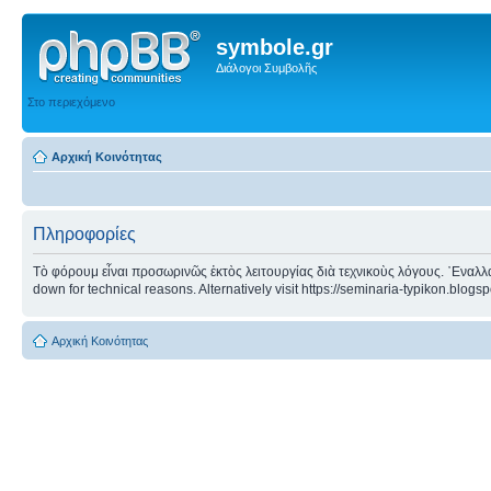
symbole.gr
Διάλογοι Συμβολῆς
Στο περιεχόμενο
Αρχική Κοινότητας
Πληροφορίες
Τὸ φόρουμ εἶναι προσωρινῶς ἐκτὸς λειτουργίας διὰ τεχνικοὺς λόγους. ᾿Εναλλα
down for technical reasons. Alternatively visit https://seminaria-typikon.blogs
Αρχική Κοινότητας