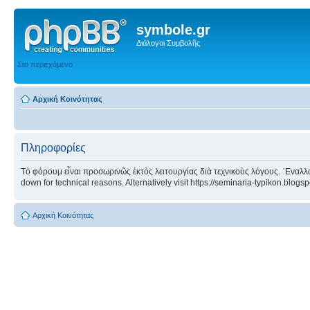
symbole.gr
Διάλογοι Συμβολῆς
Στο περιεχόμενο
Αρχική Κοινότητας
Πληροφορίες
Τὸ φόρουμ εἶναι προσωρινῶς ἐκτὸς λειτουργίας διὰ τεχνικοὺς λόγους. ᾿Εναλλα
down for technical reasons. Alternatively visit https://seminaria-typikon.blogs
Αρχική Κοινότητας