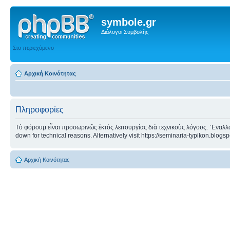
symbole.gr
Διάλογοι Συμβολῆς
Στο περιεχόμενο
Αρχική Κοινότητας
Πληροφορίες
Τὸ φόρουμ εἶναι προσωρινῶς ἐκτὸς λειτουργίας διὰ τεχνικοὺς λόγους. ᾿Εναλλα
down for technical reasons. Alternatively visit https://seminaria-typikon.blogs
Αρχική Κοινότητας