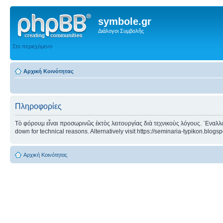
symbole.gr
Διάλογοι Συμβολῆς
Στο περιεχόμενο
Αρχική Κοινότητας
Πληροφορίες
Τὸ φόρουμ εἶναι προσωρινῶς ἐκτὸς λειτουργίας διὰ τεχνικοὺς λόγους. ᾿Εναλλα
down for technical reasons. Alternatively visit https://seminaria-typikon.blogs
Αρχική Κοινότητας