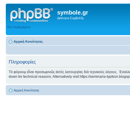
symbole.gr
Διάλογοι Συμβολῆς
Στο περιεχόμενο
Αρχική Κοινότητας
Πληροφορίες
Τὸ φόρουμ εἶναι προσωρινῶς ἐκτὸς λειτουργίας διὰ τεχνικοὺς λόγους. ᾿Εναλλα
down for technical reasons. Alternatively visit https://seminaria-typikon.blogs
Αρχική Κοινότητας