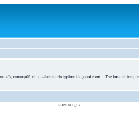
ικῶς ἐπισκεφθῆτε https://seminaria-typikon.blogspot.com/ — The forum is temporarily
POWERED_BY