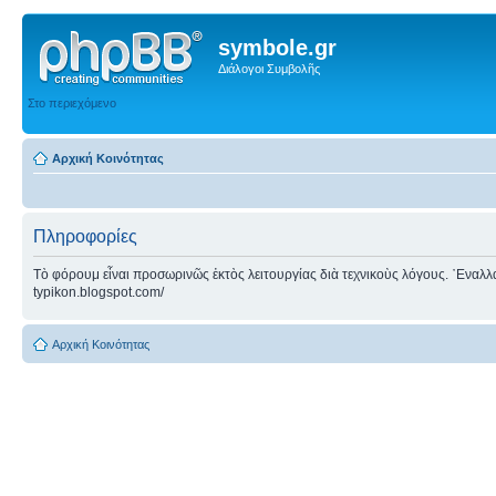
symbole.gr
Διάλογοι Συμβολῆς
Στο περιεχόμενο
Αρχική Κοινότητας
Πληροφορίες
Τὸ φόρουμ εἶναι προσωρινῶς ἐκτὸς λειτουργίας διὰ τεχνικοὺς λόγους. ᾿Εναλλακτ
typikon.blogspot.com/
Αρχική Κοινότητας