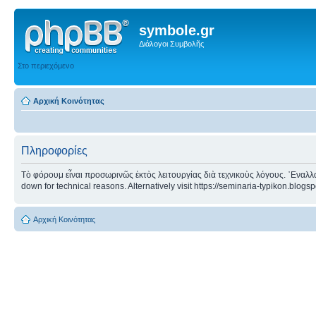
symbole.gr
Διάλογοι Συμβολῆς
Στο περιεχόμενο
Αρχική Κοινότητας
Πληροφορίες
Τὸ φόρουμ εἶναι προσωρινῶς ἐκτὸς λειτουργίας διὰ τεχνικοὺς λόγους. ᾿Εναλλα
down for technical reasons. Alternatively visit https://seminaria-typikon.blogs
Αρχική Κοινότητας