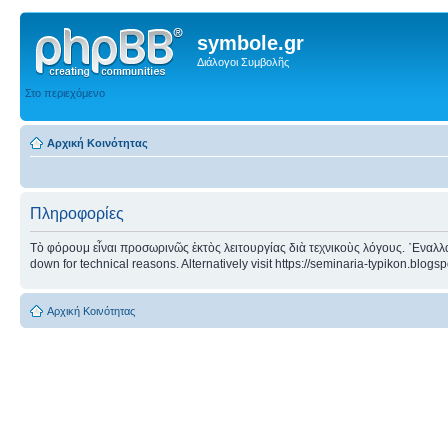
symbole.gr
Διάλογοι Συμβολῆς
Στο περιεχόμενο
Αρχική Κοινότητας
Πληροφορίες
Τὸ φόρουμ εἶναι προσωρινῶς ἐκτὸς λειτουργίας διὰ τεχνικοὺς λόγους. ᾿Εναλλα
down for technical reasons. Alternatively visit https://seminaria-typikon.blogs
Αρχική Κοινότητας