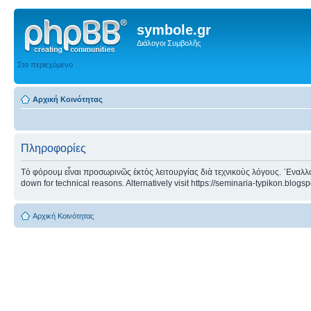
symbole.gr
Διάλογοι Συμβολῆς
Στο περιεχόμενο
Αρχική Κοινότητας
Πληροφορίες
Τὸ φόρουμ εἶναι προσωρινῶς ἐκτὸς λειτουργίας διὰ τεχνικοὺς λόγους. ᾿Εναλλα
down for technical reasons. Alternatively visit https://seminaria-typikon.blogs
Αρχική Κοινότητας