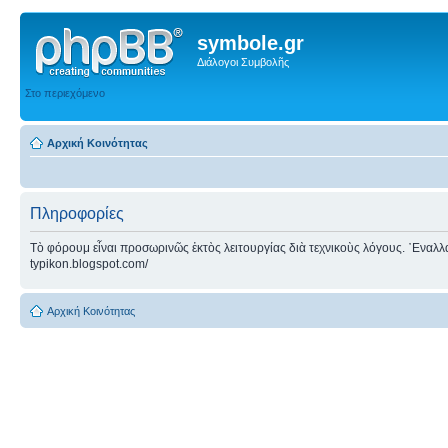
symbole.gr
Διάλογοι Συμβολῆς
Στο περιεχόμενο
Αρχική Κοινότητας
Πληροφορίες
Τὸ φόρουμ εἶναι προσωρινῶς ἐκτὸς λειτουργίας διὰ τεχνικοὺς λόγους. ᾿Εναλλακτ
typikon.blogspot.com/
Αρχική Κοινότητας