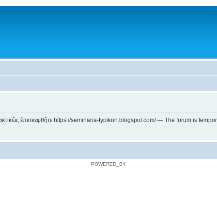
ικῶς ἐπισκεφθῆτε https://seminaria-typikon.blogspot.com/ — The forum is temporarily
POWERED_BY