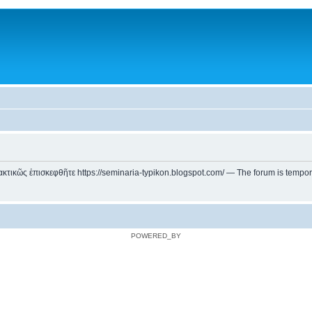
ικῶς ἐπισκεφθῆτε https://seminaria-typikon.blogspot.com/ — The forum is temporarily
POWERED_BY