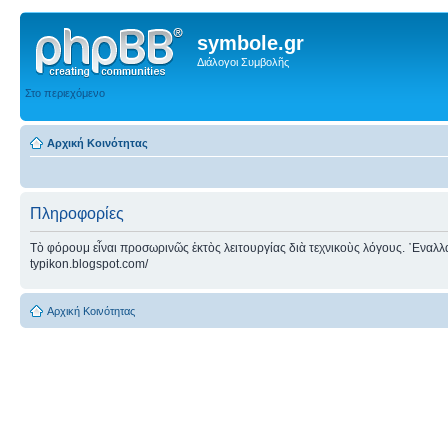
symbole.gr
Διάλογοι Συμβολῆς
Στο περιεχόμενο
Αρχική Κοινότητας
Πληροφορίες
Τὸ φόρουμ εἶναι προσωρινῶς ἐκτὸς λειτουργίας διὰ τεχνικοὺς λόγους. ᾿Εναλλακτ
typikon.blogspot.com/
Αρχική Κοινότητας