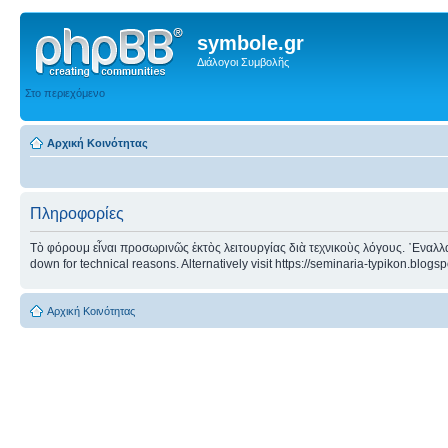
symbole.gr
Διάλογοι Συμβολῆς
Στο περιεχόμενο
Αρχική Κοινότητας
Πληροφορίες
Τὸ φόρουμ εἶναι προσωρινῶς ἐκτὸς λειτουργίας διὰ τεχνικοὺς λόγους. ᾿Εναλλα
down for technical reasons. Alternatively visit https://seminaria-typikon.blogs
Αρχική Κοινότητας