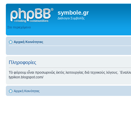
symbole.gr
Διάλογοι Συμβολῆς
Στο περιεχόμενο
Αρχική Κοινότητας
Πληροφορίες
Τὸ φόρουμ εἶναι προσωρινῶς ἐκτὸς λειτουργίας διὰ τεχνικοὺς λόγους. ᾿Εναλλακτ
typikon.blogspot.com/
Αρχική Κοινότητας