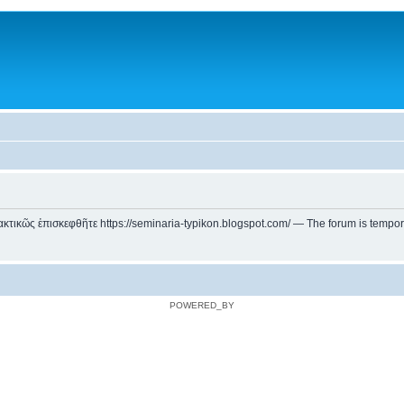
ικῶς ἐπισκεφθῆτε https://seminaria-typikon.blogspot.com/ — The forum is temporarily
POWERED_BY