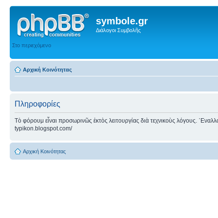
symbole.gr
Διάλογοι Συμβολῆς
Στο περιεχόμενο
Αρχική Κοινότητας
Πληροφορίες
Τὸ φόρουμ εἶναι προσωρινῶς ἐκτὸς λειτουργίας διὰ τεχνικοὺς λόγους. ᾿Εναλλακτ
typikon.blogspot.com/
Αρχική Κοινότητας