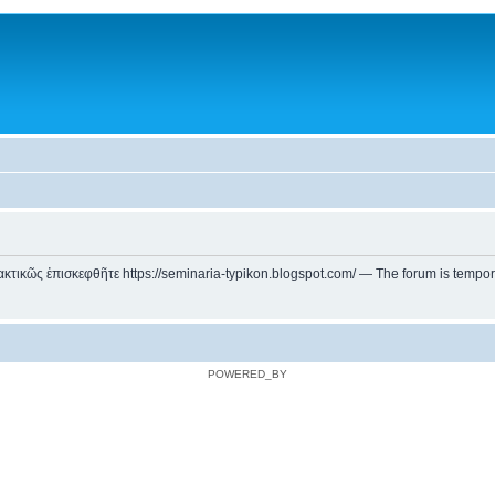
ικῶς ἐπισκεφθῆτε https://seminaria-typikon.blogspot.com/ — The forum is temporarily
POWERED_BY