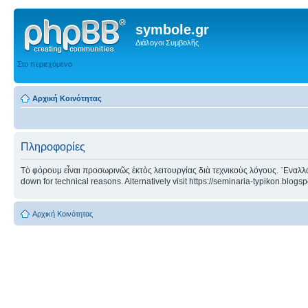
symbole.gr
Διάλογοι Συμβολῆς
Στο περιεχόμενο
Αρχική Κοινότητας
Πληροφορίες
Τὸ φόρουμ εἶναι προσωρινῶς ἐκτὸς λειτουργίας διὰ τεχνικοὺς λόγους. ᾿Εναλλα
down for technical reasons. Alternatively visit https://seminaria-typikon.blogs
Αρχική Κοινότητας