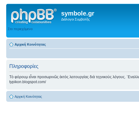
symbole.gr
Διάλογοι Συμβολῆς
Στο περιεχόμενο
Αρχική Κοινότητας
Πληροφορίες
Τὸ φόρουμ εἶναι προσωρινῶς ἐκτὸς λειτουργίας διὰ τεχνικοὺς λόγους. ᾿Εναλλακτ
typikon.blogspot.com/
Αρχική Κοινότητας