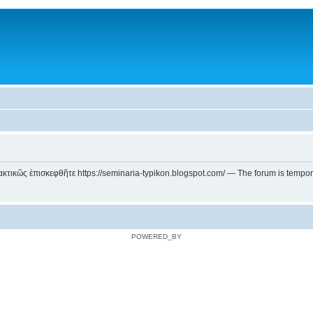
ικῶς ἐπισκεφθῆτε https://seminaria-typikon.blogspot.com/ — The forum is temporarily
POWERED_BY