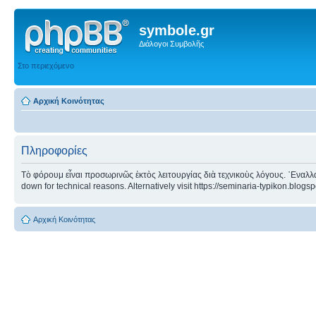
symbole.gr
Διάλογοι Συμβολῆς
Στο περιεχόμενο
Αρχική Κοινότητας
Πληροφορίες
Τὸ φόρουμ εἶναι προσωρινῶς ἐκτὸς λειτουργίας διὰ τεχνικοὺς λόγους. ᾿Εναλλα
down for technical reasons. Alternatively visit https://seminaria-typikon.blogs
Αρχική Κοινότητας