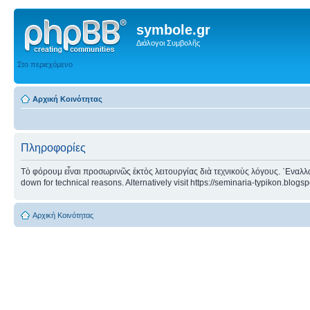
symbole.gr
Διάλογοι Συμβολῆς
Στο περιεχόμενο
Αρχική Κοινότητας
Πληροφορίες
Τὸ φόρουμ εἶναι προσωρινῶς ἐκτὸς λειτουργίας διὰ τεχνικοὺς λόγους. ᾿Εναλλα
down for technical reasons. Alternatively visit https://seminaria-typikon.blogs
Αρχική Κοινότητας