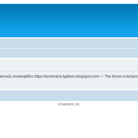
ικῶς ἐπισκεφθῆτε https://seminaria-typikon.blogspot.com/ — The forum is temporarily
POWERED_BY