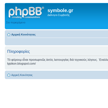
symbole.gr
Διάλογοι Συμβολῆς
Στο περιεχόμενο
Αρχική Κοινότητας
Πληροφορίες
Τὸ φόρουμ εἶναι προσωρινῶς ἐκτὸς λειτουργίας διὰ τεχνικοὺς λόγους. ᾿Εναλλακτ
typikon.blogspot.com/
Αρχική Κοινότητας