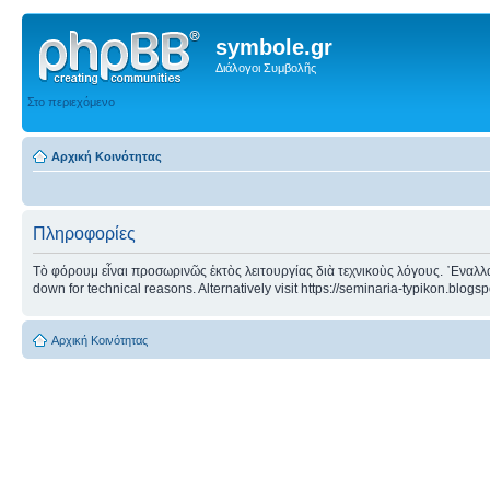
symbole.gr
Διάλογοι Συμβολῆς
Στο περιεχόμενο
Αρχική Κοινότητας
Πληροφορίες
Τὸ φόρουμ εἶναι προσωρινῶς ἐκτὸς λειτουργίας διὰ τεχνικοὺς λόγους. ᾿Εναλλα
down for technical reasons. Alternatively visit https://seminaria-typikon.blogs
Αρχική Κοινότητας