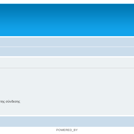
 της σύνδεσης
POWERED_BY