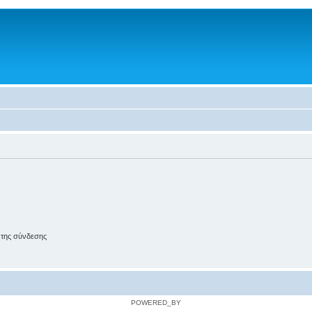
 της σύνδεσης
POWERED_BY