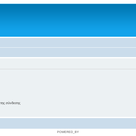
 της σύνδεσης
POWERED_BY