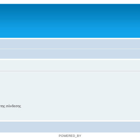
 της σύνδεσης
POWERED_BY