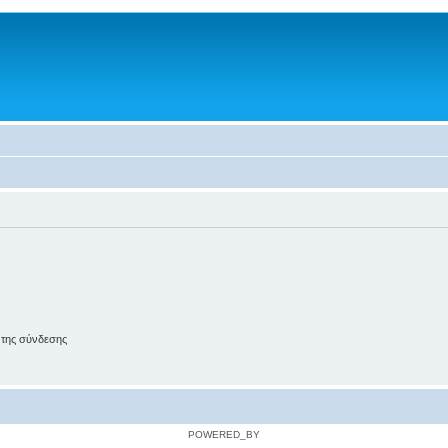
 της σύνδεσης
POWERED_BY