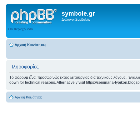
symbole.gr
Διάλογοι Συμβολῆς
Στο περιεχόμενο
Αρχική Κοινότητας
Πληροφορίες
Τὸ φόρουμ εἶναι προσωρινῶς ἐκτὸς λειτουργίας διὰ τεχνικοὺς λόγους. ᾿Εναλλα
down for technical reasons. Alternatively visit https://seminaria-typikon.blogs
Αρχική Κοινότητας