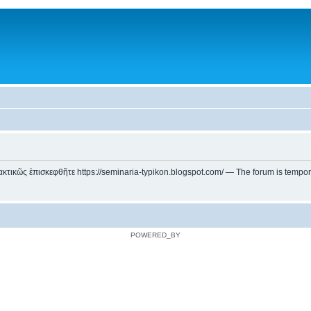
ικῶς ἐπισκεφθῆτε https://seminaria-typikon.blogspot.com/ — The forum is temporarily
POWERED_BY