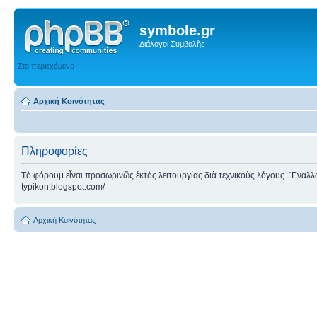
symbole.gr
Διάλογοι Συμβολῆς
Στο περιεχόμενο
Αρχική Κοινότητας
Πληροφορίες
Τὸ φόρουμ εἶναι προσωρινῶς ἐκτὸς λειτουργίας διὰ τεχνικοὺς λόγους. ᾿Εναλλακτ
typikon.blogspot.com/
Αρχική Κοινότητας