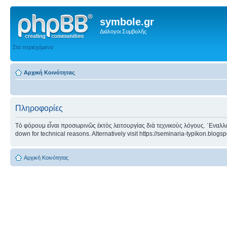
symbole.gr
Διάλογοι Συμβολῆς
Στο περιεχόμενο
Αρχική Κοινότητας
Πληροφορίες
Τὸ φόρουμ εἶναι προσωρινῶς ἐκτὸς λειτουργίας διὰ τεχνικοὺς λόγους. ᾿Εναλλα
down for technical reasons. Alternatively visit https://seminaria-typikon.blogs
Αρχική Κοινότητας