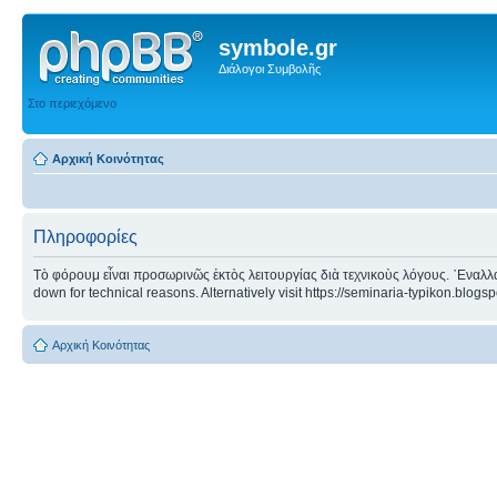
symbole.gr
Διάλογοι Συμβολῆς
Στο περιεχόμενο
Αρχική Κοινότητας
Πληροφορίες
Τὸ φόρουμ εἶναι προσωρινῶς ἐκτὸς λειτουργίας διὰ τεχνικοὺς λόγους. ᾿Εναλλα
down for technical reasons. Alternatively visit https://seminaria-typikon.blogs
Αρχική Κοινότητας