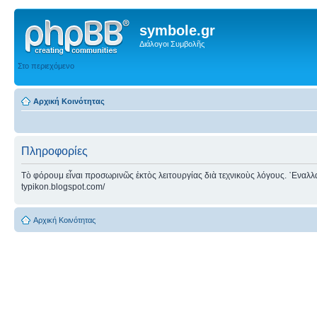
symbole.gr
Διάλογοι Συμβολῆς
Στο περιεχόμενο
Αρχική Κοινότητας
Πληροφορίες
Τὸ φόρουμ εἶναι προσωρινῶς ἐκτὸς λειτουργίας διὰ τεχνικοὺς λόγους. ᾿Εναλλακτ
typikon.blogspot.com/
Αρχική Κοινότητας