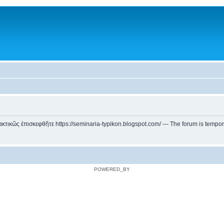
ικῶς ἐπισκεφθῆτε https://seminaria-typikon.blogspot.com/ — The forum is temporarily
POWERED_BY