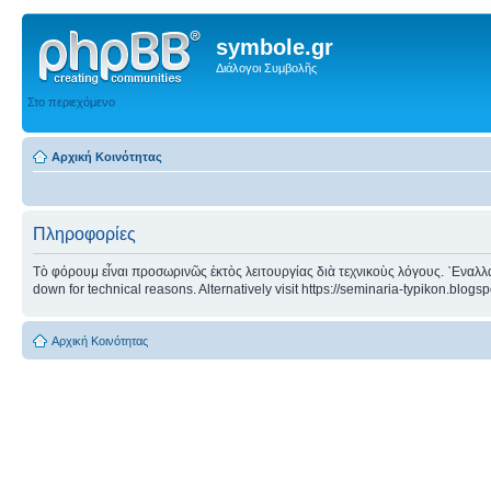
symbole.gr
Διάλογοι Συμβολῆς
Στο περιεχόμενο
Αρχική Κοινότητας
Πληροφορίες
Τὸ φόρουμ εἶναι προσωρινῶς ἐκτὸς λειτουργίας διὰ τεχνικοὺς λόγους. ᾿Εναλλα
down for technical reasons. Alternatively visit https://seminaria-typikon.blogs
Αρχική Κοινότητας