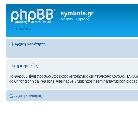
symbole.gr
Διάλογοι Συμβολῆς
Στο περιεχόμενο
Αρχική Κοινότητας
Πληροφορίες
Τὸ φόρουμ εἶναι προσωρινῶς ἐκτὸς λειτουργίας διὰ τεχνικοὺς λόγους. ᾿Εναλλα
down for technical reasons. Alternatively visit https://seminaria-typikon.blogs
Αρχική Κοινότητας