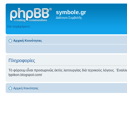
symbole.gr
Διάλογοι Συμβολῆς
Στο περιεχόμενο
Αρχική Κοινότητας
Πληροφορίες
Τὸ φόρουμ εἶναι προσωρινῶς ἐκτὸς λειτουργίας διὰ τεχνικοὺς λόγους. ᾿Εναλλακτ
typikon.blogspot.com/
Αρχική Κοινότητας