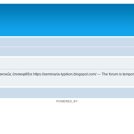
ικῶς ἐπισκεφθῆτε https://seminaria-typikon.blogspot.com/ — The forum is temporarily
POWERED_BY