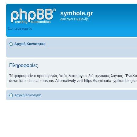
symbole.gr
Διάλογοι Συμβολῆς
Στο περιεχόμενο
Αρχική Κοινότητας
Πληροφορίες
Τὸ φόρουμ εἶναι προσωρινῶς ἐκτὸς λειτουργίας διὰ τεχνικοὺς λόγους. ᾿Εναλλα
down for technical reasons. Alternatively visit https://seminaria-typikon.blogs
Αρχική Κοινότητας