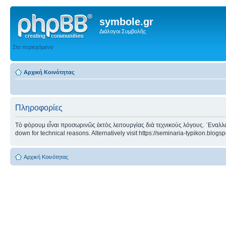
symbole.gr
Διάλογοι Συμβολῆς
Στο περιεχόμενο
Αρχική Κοινότητας
Πληροφορίες
Τὸ φόρουμ εἶναι προσωρινῶς ἐκτὸς λειτουργίας διὰ τεχνικοὺς λόγους. ᾿Εναλλα
down for technical reasons. Alternatively visit https://seminaria-typikon.blogs
Αρχική Κοινότητας