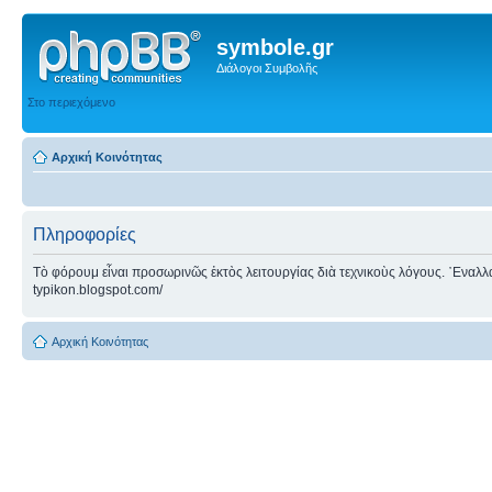
symbole.gr
Διάλογοι Συμβολῆς
Στο περιεχόμενο
Αρχική Κοινότητας
Πληροφορίες
Τὸ φόρουμ εἶναι προσωρινῶς ἐκτὸς λειτουργίας διὰ τεχνικοὺς λόγους. ᾿Εναλλακτ
typikon.blogspot.com/
Αρχική Κοινότητας