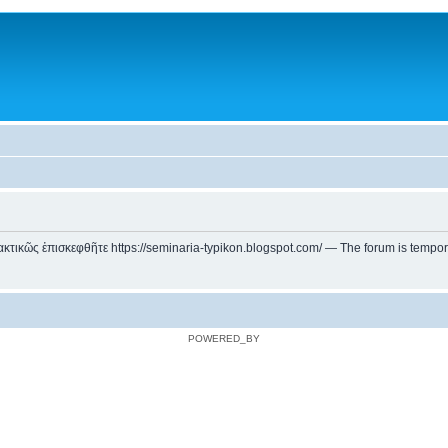
ικῶς ἐπισκεφθῆτε https://seminaria-typikon.blogspot.com/ — The forum is temporarily
POWERED_BY