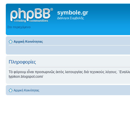
symbole.gr
Διάλογοι Συμβολῆς
Στο περιεχόμενο
Αρχική Κοινότητας
Πληροφορίες
Τὸ φόρουμ εἶναι προσωρινῶς ἐκτὸς λειτουργίας διὰ τεχνικοὺς λόγους. ᾿Εναλλακτ
typikon.blogspot.com/
Αρχική Κοινότητας