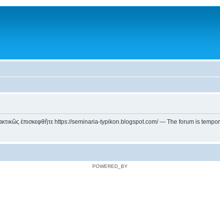
ικῶς ἐπισκεφθῆτε https://seminaria-typikon.blogspot.com/ — The forum is temporarily
POWERED_BY