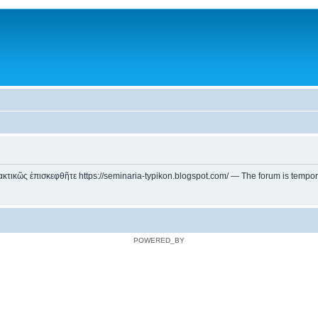
ικῶς ἐπισκεφθῆτε https://seminaria-typikon.blogspot.com/ — The forum is temporarily
POWERED_BY