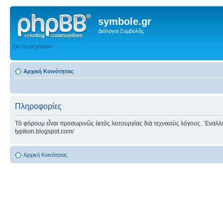
symbole.gr
Διάλογοι Συμβολῆς
Στο περιεχόμενο
Αρχική Κοινότητας
Πληροφορίες
Τὸ φόρουμ εἶναι προσωρινῶς ἐκτὸς λειτουργίας διὰ τεχνικοὺς λόγους. ᾿Εναλλακτ
typikon.blogspot.com/
Αρχική Κοινότητας