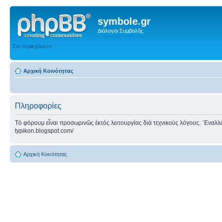
symbole.gr
Διάλογοι Συμβολῆς
Στο περιεχόμενο
Αρχική Κοινότητας
Πληροφορίες
Τὸ φόρουμ εἶναι προσωρινῶς ἐκτὸς λειτουργίας διὰ τεχνικοὺς λόγους. ᾿Εναλλακτ
typikon.blogspot.com/
Αρχική Κοινότητας