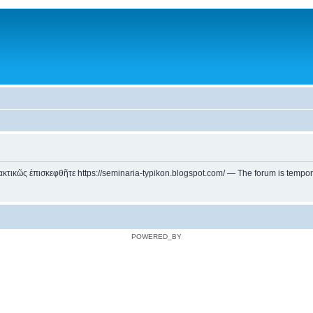
ικῶς ἐπισκεφθῆτε https://seminaria-typikon.blogspot.com/ — The forum is temporarily
POWERED_BY